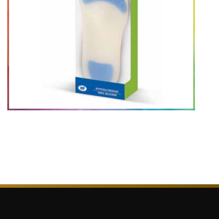
זר
שם 
מ
מח
0