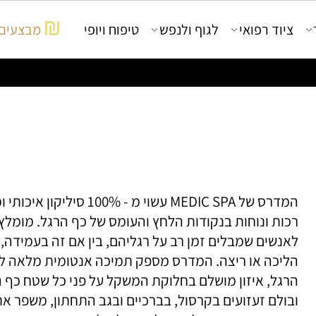
יוד רפואי
לגוף ולנפש
טיפוח ויופי
מבצעים
המדרס של MEDIC SPA עשוי מ - 100% סיליקון איכותי
ות ונוחות בנקודות הלחץ והעומס של כף הרגל. מומלץ
נשים שמבלים זמן רב על רגליהם, בין אם זה בעמידה,
יכה או ריצה. המדרס מספק תמיכה אנטומית מלאה לכף
גל, איזון מושלם בחלוקת המשקל על פני כל שטח כף הר
ולם זעזועים בקרסול, בברכיים ובגב התחתון, משפר את