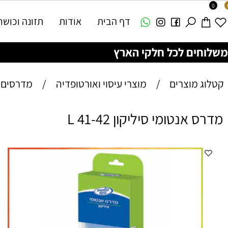
דף הבית
אודות
תזונה וכושר
צ
ם לכל חלקי הארץ
מוצרים
/
מוצרי עיסוי ואורטופדיה
/
מדרסים
נטומי סיליקון L 41-42
רכ
לא
הל
הר
וב